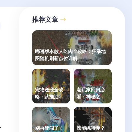
推荐文章
嘟嘟版本散人吃肉全攻略：狂暴地
图随机刷新点位详解
宠物逆袭全攻
老玩家回归必
略：从拖油瓶
看：神秘之尊
到战场顶梁柱
守卫的三种破
的进阶之路
防节奏
人
别再硬闯了！
技能练得慢？