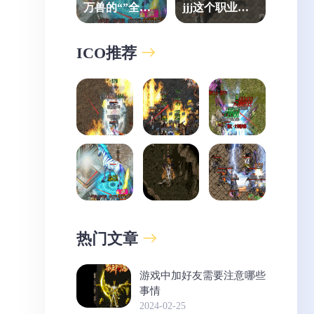
万兽的“”全在
jjj这个职业让
这
你进度条飞起
ICO推荐
热门文章
游戏中加好友需要注意哪些
事情
2024-02-25