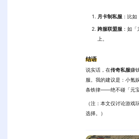
月卡制私服
：比如
跨服联盟服
：如「
上。
结语
说实话，在
传奇私服
赚
服。我的建议是：小氪
条铁律——绝不碰「元宝
（注：本文仅讨论游戏
选择。）