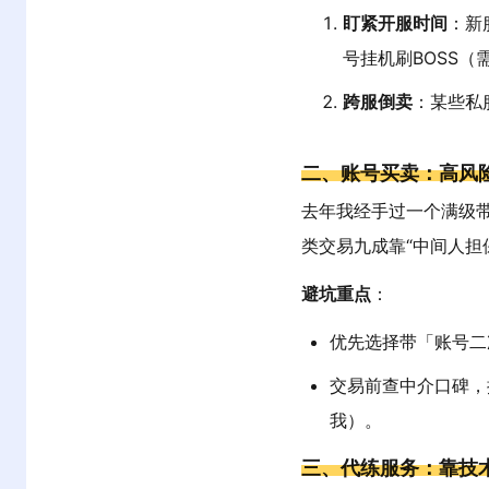
盯紧开服时间
：新
号挂机刷BOSS（
跨服倒卖
：某些私
二、账号买卖：高风险
去年我经手过一个满级带
类交易九成靠“中间人担
避坑重点
：
优先选择带「账号二
交易前查中介口碑，推
我）。
三、代练服务：靠技术