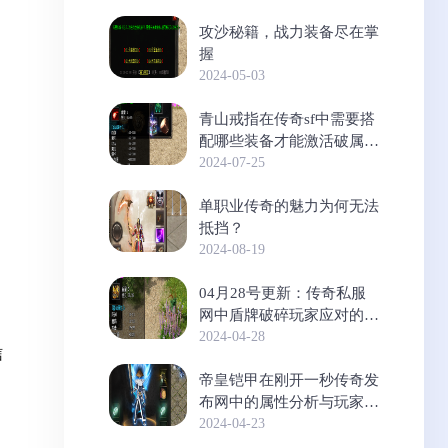
攻沙秘籍，战力装备尽在掌
握
2024-05-03
青山戒指在传奇sf中需要搭
配哪些装备才能激活破属
性？
2024-07-25
单职业传奇的魅力为何无法
抵挡？
2024-08-19
04月28号更新：传奇私服
网中盾牌破碎玩家应对的有
效方法揭秘
2024-04-28
信
帝皇铠甲在刚开一秒传奇发
布网中的属性分析与玩家疑
惑解答
2024-04-23