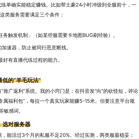
代练单确实能稳定赚钱。比如帮土豪24小时冲级到全服前十，一
。但这类服务需要满足三个条件：
任务触发机制」（如某些服需要卡地图BUG刷经验）。
击的加速器，防止被同行恶意断线。
最好有直播代练过程的能力。
低的“羊毛玩法”
有“推广返利”系统。我的小窍门是：在抖音发“向”的砍怪短，评论
专属福利包”，每拉一个真实玩家能赚5-15米。但要注意平台规
”等敏感词。
：选对服务器
数据，能活过3个月的私服不足20%。经过实测，两类服最稳妥：