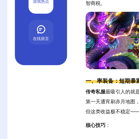
游戏热点
智商税。
在线留言
一、率装备：短期暴富
传奇私服
最吸引人的就是
第一天通宵刷赤月地图，
但这类收益极不稳定——
核心技巧
：