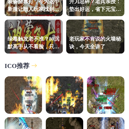
装备全靠打，今天这个
升刀总碎？老兵亲授：
新服让散人玩家找到了
垫出好运，省下元宝的
归宿感！
土城秘法
绿毒触发老不准？80沉
老玩家不肯说的火墙秘
默高手从不看脸，只认
诀，今天全讲了
这套逻辑。
ICO推荐