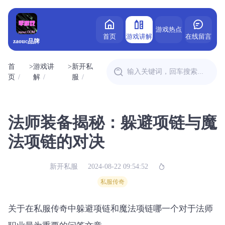
游戏热点
首页
游戏讲解
在线留言
zaouc品牌
首
>
游戏讲
>
新开私
页
解
服
法师装备揭秘：躲避项链与魔
法项链的对决
新开私服
2024-08-22 09:54:52
私服传奇
关于在私服传奇中躲避项链和魔法项链哪一个对于法师